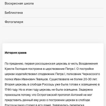
Воскресная школа
Библиотека
Фотогалеря
История храма
По преданию, первая россошанская церковь в честь Воздвижения
Креста Господня построена в царствование Петра I. О постройке
церкви ходатайствовал сподвижник Петра I, полковник Черкасского
полка Иван Иванович Тевяшов. Существовала не более 20-30 лет.
Вторая церковь в слободе Россошь уже была готова к освящению в
1744 году. Но в этом году церковь не была освящена. Задержка
произошла потому, что Острогожский протопоп Антоний не мог
представить данный ему указ о построении церкви в слободе
Россоши (указ сгорел в его доме). Завязалась переписка,