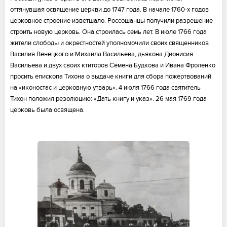
оттянувшая освящение церкви до 1747 года. В начале 1760-х годов
церковное строение изветшало. Россошанцы получили разрешение
строить новую церковь. Она строилась семь лет. В июле 1766 года
жители слободы и окрестностей уполномочили своих священников
Василия Венецкого и Михаила Васильева, дьякона Дионисия
Васильева и двух своих ктиторов Семена Будкова и Ивана Фроленко
просить епископа Тихона о выдаче книги для сбора пожертвований
на «иконостас и церковную утварь». 4 июля 1766 года святитель
Тихон положил резолюцию: «Дать книгу и указ». 26 мая 1769 года
церковь была освящена.