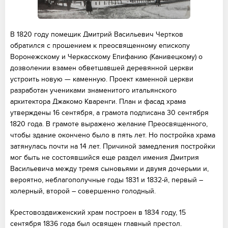
В 1820 году помещик Дмитрий Васильевич Чертков
обратился с прошением к преосвященному епископу
Воронежскому и Черкасскому Епифанию (Канивецкому) о
дозволении взамен обветшавшей деревянной церкви
устроить новую — каменную. Проект каменной церкви
разработан учениками знаменитого итальянского
архитектора Джакомо Кваренги. План и фасад храма
утверждены 16 сентября, а грамота подписана 30 сентября
1820 года. В грамоте выражено желание Преосвященного,
чтобы здание окончено было в пять лет. Но постройка храма
затянулась почти на 14 лет. Причиной замедления постройки
мог быть не состоявшийся еще раздел имения Дмитрия
Васильевича между тремя сыновьями и двумя дочерьми и,
вероятно, неблагополучные годы 1831 и 1832-й, первый –
холерный, второй – совершенно голодный.
Крестовоздвиженский храм построен в 1834 году, 15
сентября 1836 года был освящен главный престол.