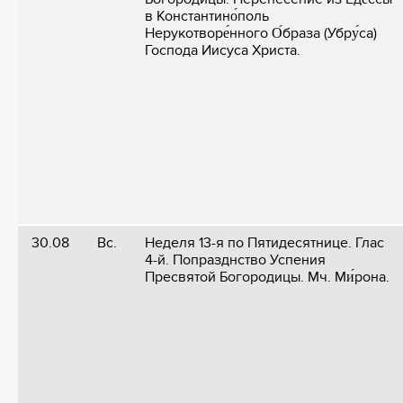
в Константино́поль
Нерукотворе́нного О́браза (Убру́са)
Господа Иисуса Христа.
30.08
Вс.
Неделя 13-я по Пятидесятнице. Глас
4-й. Попразднство Успения
Пресвятой Богородицы. Мч. Ми́рона.