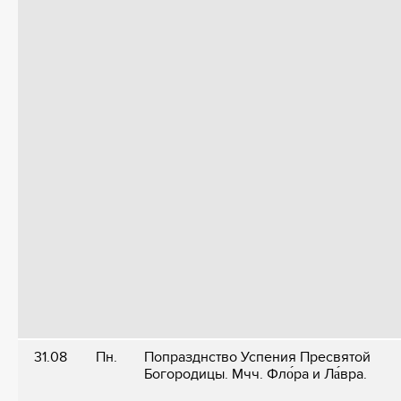
31.08
Пн.
Попразднство Успения Пресвятой
Богородицы. Мчч. Фло́ра и Ла́вра.