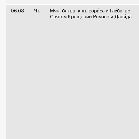
06.08
Чт.
Мчч. блгвв. кнн. Бори́са и Гле́ба, во
Святом Крещении Рома́на и Дави́да.