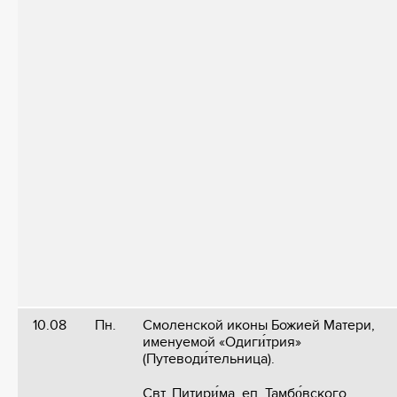
10.08
Пн.
Смоленской иконы Божией Матери,
именуемой «Одиги́трия»
(Путеводи́тельница).
Свт. Питири́ма, еп. Тамбо́вского.