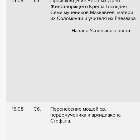
14.08
Пт.
Происхожде́ние Честны́х Древ
Животворя́щего Креста́ Госпо́дня.
Семи мучеников Маккаве́ев, матери
их Соломони́и и учителя их Елеаза́ра.
Начало Успенского поста.
15.08
Сб.
Перенесение мощей св.
первомученика и архидиакона
Стефа́на.