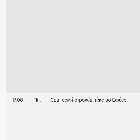
17.08
Пн.
Свв. семи́ отроко́в, и́же во Ефе́се.