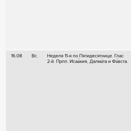
16.08
Вс.
Неделя 11-я по Пятидесятнице. Глас
2-й. Прпп. Исаа́кия, Далма́та и Фа́вста.