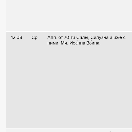
12.08
Ср.
Апп. от 70-ти Си́лы, Силуа́на и иже с
ними. Мч. Иоа́нна Во́ина.