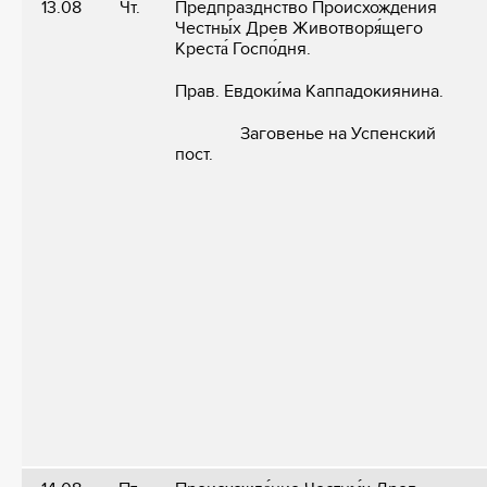
13.08
Чт.
Предпразднство Происхожде́ния
Честны́х Древ Животворя́щего
Креста́ Госпо́дня.
Прав. Евдоки́ма Каппадокиянина.
Заговенье на Успенский
пост.