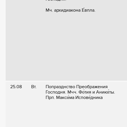
Мч. архидиакона Е́впла.
25.08
Вт.
Попразднство Преображения
Господня. Мчч. Фо́тия и Аники́ты.
Прп. Макси́ма Испове́дника