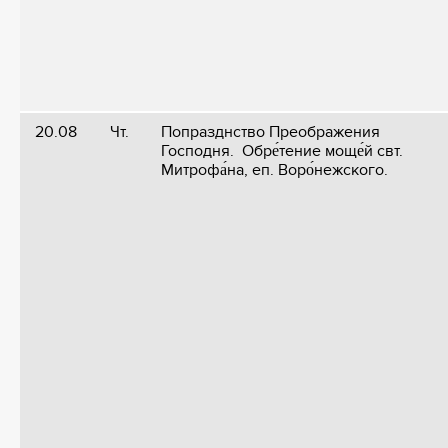
20.08
Чт.
Попразднство Преображения
Господня. Обре́тение моще́й свт.
Митрофа́на, еп. Воро́нежского.