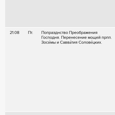
21.08
Пт.
Попразднство Преображения
Господня. Перенесение мощей прпп.
Зоси́мы и Савва́тия Солове́цких.