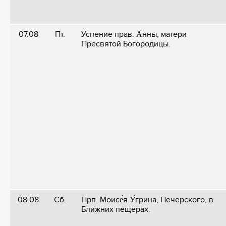
07.08
Пт.
Успение прав. А́нны, матери
Пресвятой Богородицы.
08.08
Сб.
Прп. Моисе́я У́грина, Печерского, в
Ближних пещерах.