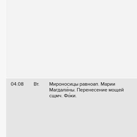
04.08
Вт.
Мироносицы равноап. Марии
Магдали́ны. Перенесение мощей
сщмч. Фо́ки.