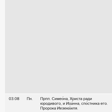
03.08
Пн.
Прпп. Симео́на, Христа ради
юродивого, и Иоа́нна, спо́стника его.
Пророка Иезеки́иля.