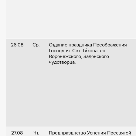
26.08
Ср.
Отдание праздника Преображения
Господня. Свт. Ти́хона, еп.
Воро́нежского, Задо́нского
чудотворца.
27.08
Чт.
Предпразднство Успения Пресвятой