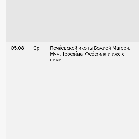
05.08
Ср.
Поча́евской иконы Божией Матери.
Мчч. Трофи́ма, Фео́фила и иже с
ними.